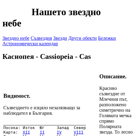
Нашето звездно
небе
Звездно небе
Съзвездия
Звезди
Други обекти
Бележки
Астрономически календар
Касиопея - Cassiopeia - Cas
Описание.
Красиво
съзвездие от
Видимост.
Млечния път,
разположено
Съзвездието е изцяло незалязващо за
симетрично на
наблюдател в България.
Голямата мечка
спрямо
__________________________________

Полярната
Посока: Изток  Юг     Запад  Север

звезда. То лесно
Карта:  
XII
II
IV
VIII