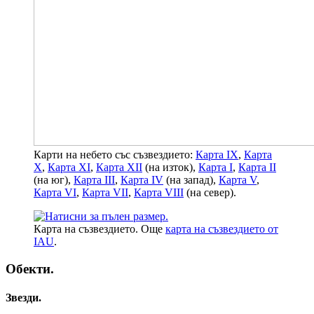
Карти на небето със съзвездието:
Карта IX
,
Карта
X
,
Карта XI
,
Карта XII
(на изток),
Карта I
,
Карта II
(на юг),
Карта III
,
Карта IV
(на запад),
Карта V
,
Карта VI
,
Карта VII
,
Карта VIII
(на север).
Карта на съзвездието. Още
карта на съзвездието от
IAU
.
Обекти.
Звезди.