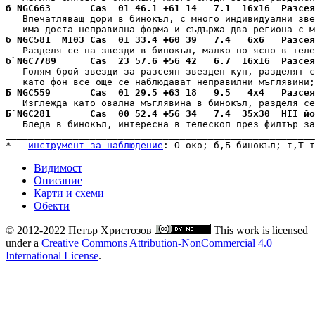
б NGC663       Cas  01 46.1 +61 14   7.1  16x16  Разсея
   Впечатляващ дори в бинокъл, с много индивидуални зве
б NGC581  M103 Cas  01 33.4 +60 39   7.4   6x6   Разсея
б`NGC7789      Cas  23 57.6 +56 42   6.7  16x16  Разсея
   Голям брой звезди за разсеян звезден куп, разделят с
Б NGC559       Cas  01 29.5 +63 18   9.5   4x4   Разсея
Б`NGC281       Cas  00 52.4 +56 34   7.4  35x30  HII йо
   Бледа в бинокъл, интересна в телескоп през филтър за
_______________________________________________________
* - 
инструмент за наблюдение
: 
О-око
; 
б,Б-бинокъл
; 
т,Т-т
Видимост
Описание
Карти и схеми
Обекти
© 2012-2022 Петър Христозов
This work is licensed
under a
Creative Commons Attribution-NonCommercial 4.0
International License
.