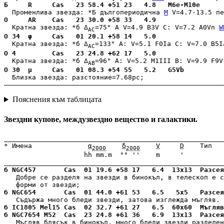
Б     R     Cas   23 58.4 +51 23   4.8   M6e-M10e      
  Променлива звезда: 
*Б дългопериодична 
M
 V=4.7-13.5 пе
О     AR    Cas   23 30.0 +58 33   4.9                 
  Кратна звезда: 
*б Δ
=75" A V=4.9 B3V C: V=7.2 A0Vn
W
AC
О 34  φ     Cas   01 20.1 +58 14   5.0                 
  Кратна звезда: 
*б Δ
=133" A: V=5.1 F0Ia C: V=7.0 B5I
AC
О 4         Cas   23 24.8 +62 17   5.0                 
  Кратна звезда: 
*б Δ
=96" A: V=5.2 M1III B: V=9.9 F9V
AB
О 30  μ     Cas   01 08.3 +54 55   5.2   G5Vb          
  Близка звезда: разстояние=7.68pc;

–––––––––––––––––––––––––––––––––––––––––––––––––––––––
Пояснения към таблицата
Звездни купове, междузвездно вещество и галактики.
_______________________________________________________
* Имена              
α
δ
V
D
    Тип   
2000
2000
                    hh mm.m  °° ''    m     '  

б NGC457       Cas  01 19.6 +58 17   6.4  13x13  Разсея
   Добре се разделя на звезди в бинокъл, в телескоп е с
б NGC654       Cas  01 44.0 +61 53   6.5   5x5   Разсея
б IC1805 Mel15 Cas  02 32.7 +61 27   6.5  60x60  Мъгляв
б NGC7654 M52  Cas  23 24.8 +61 36   6.9  13x13  Разсея