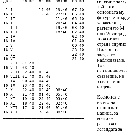
Дата    hh:mm  hh:mm  hh:mm  hh:mm

се разпознава,
__________________________________

тъй като
 1.I           19:40  23:40  07:40

основната му
16.I           18:40  22:40  06:40

фигура е твърде
 1.II                 21:40  05:40

характерна,
16.II                 20:40  04:40

 1.III                19:40  03:40

разтегнато М
16.III                18:40  02:40

или W според
 1.IV                        02:40

това от коя
16.IV                        01:40

страна спрямо
 1.V                         00:40

Полярната
16.V                         23:40

 1.VI                        22:40

звезда го
16.VI                        21:40     

наблюдаваме.
 1.VII  04:40               

То е
16.VII  03:40

околополюсно
 1.VIII 02:40  06:40         

съзвездие, не
16.VIII 01:40  05:40         

 1.IX   00:40  04:40         

залязва и не
16.IX   23:40  03:40         

изгрява.
 1.X    22:40  02:40  06:40  

16.X    21:40  01:40  05:40  

Касиопея е
 1.XI   19:40  23:40  03:40  

името на
16.XI   18:40  22:40  02:40

етиопската
 1.XII  17:40  21:40  01:40

16.XII         20:40  00:40

царица, за
__________________________________
която се
разказва в
легендата за