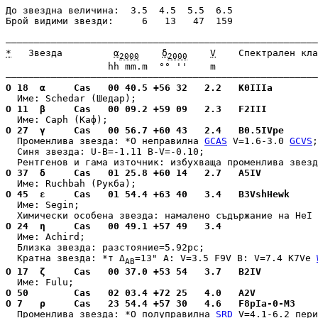
До звездна величина:  3.5  4.5  5.5  6.5

Брой видими звезди:     6   13   47  159

*
   Звезда         
α
δ
V
    Спектрален кла
2000
2000
                  hh mm.m  °° ''    m                  
О 18  α     Cas   00 40.5 +56 32   2.2   K0IIIa        
О 11  β     Cas   00 09.2 +59 09   2.3   F2III         
О 27  γ     Cas   00 56.7 +60 43   2.4   B0.5IVpe      
  Променлива звезда: 
*О неправилна 
GCAS
 V=1.6-3.0
GCVS
;

  Синя звезда: U-B=-1.11 B-V=-0.10;

О 37  δ     Cas   01 25.8 +60 14   2.7   A5IV          
О 45  ε     Cas   01 54.4 +63 40   3.4   B3VshHewk     
  Име: Segin;

О 24  η     Cas   00 49.1 +57 49   3.4                 
  Име: Achird;

  Близка звезда: разстояние=5.92pc;

  Кратна звезда: 
*т Δ
=13" A: V=3.5 F9V B: V=7.4 K7Ve
AB
О 17  ζ     Cas   00 37.0 +53 54   3.7   B2IV          
О 50        Cas   02 03.4 +72 25   4.0   A2V           
О 7   ρ     Cas   23 54.4 +57 30   4.6   F8pIa-0-M3    
  Променлива звезда: 
*О полуправилна 
SRD
 V=4.1-6.2 пер