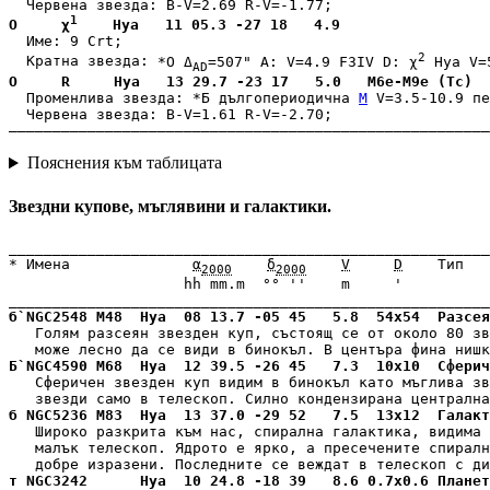
1
О     χ
    Hya   11 05.3 -27 18   4.9                 
  Име: 9 Crt;

2
  Кратна звезда: 
*О Δ
=507" A: V=4.9 F3IV D: χ
 Hya V=
AD
О     R     Hya   13 29.7 -23 17   5.0   M6e-M9e (Tc)  
  Променлива звезда: 
*Б дългопериодична 
M
 V=3.5-10.9 пе
  Червена звезда: B-V=1.61 R-V=-2.70;

–––––––––––––––––––––––––––––––––––––––––––––––––––––––
Пояснения към таблицата
Звездни купове, мъглявини и галактики.
_______________________________________________________
* Имена              
α
δ
V
D
    Тип   
2000
2000
                    hh mm.m  °° ''    m     '  

б`NGC2548 M48  Hya  08 13.7 -05 45   5.8  54x54  Разсея
   Голям разсеян звезден куп, състоящ се от около 80 зв
Б`NGC4590 M68  Hya  12 39.5 -26 45   7.3  10x10  Сферич
   Сферичен звезден куп видим в бинокъл като мъглива зв
б NGC5236 M83  Hya  13 37.0 -29 52   7.5  13x12  Галакт
   Широко разкрита към нас, спирална галактика, видима 
   малък телескоп. Ядрото е ярко, а пресечените спиралн
т NGC3242      Hya  10 24.8 -18 39   8.6 0.7x0.6 Планет