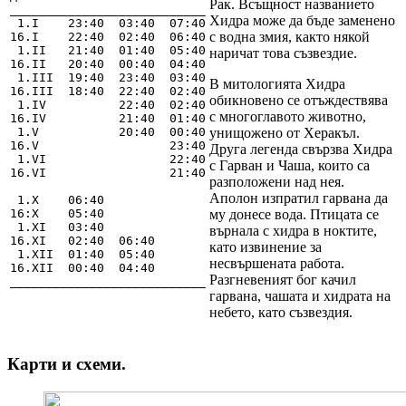
Рак. Всъщност названието
___________________________

Хидра може да бъде заменено
 1.I    23:40  03:40  07:40

с водна змия, както някой
16.I    22:40  02:40  06:40

 1.II   21:40  01:40  05:40

наричат това съзвездие.
16.II   20:40  00:40  04:40

 1.III  19:40  23:40  03:40

В митологията Хидра
16.III  18:40  22:40  02:40

обикновено се отъждествява
 1.IV          22:40  02:40

с многоглавото животно,
16.IV          21:40  01:40

 1.V           20:40  00:40

унищожено от Херакъл.
16.V                  23:40

Друга легенда свързва Хидра
 1.VI                 22:40

с Гарван и Чаша, които са
16.VI                 21:40

разположени над нея.
Аполон изпратил гарвана да
 1.X    06:40

16:X    05:40

му донесе вода. Птицата се
 1.XI   03:40

върнала с хидра в ноктите,
16.XI   02:40  06:40

като извинение за
 1.XII  01:40  05:40

несвършената работа.
16.XII  00:40  04:40

Разгневеният бог качил
___________________________
гарвана, чашата и хидрата на
небето, като съзвездия.
Карти и схеми.