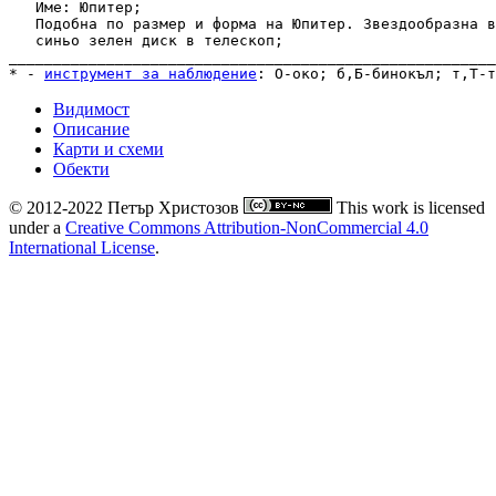
   Име: Юпитер; 

   Подобна по размер и форма на Юпитер. Звездообразна в
   синьо зелен диск в телескоп;

_______________________________________________________
* - 
инструмент за наблюдение
: 
О-око
; 
б,Б-бинокъл
; 
т,Т-т
Видимост
Описание
Карти и схеми
Обекти
© 2012-2022 Петър Христозов
This work is licensed
under a
Creative Commons Attribution-NonCommercial 4.0
International License
.