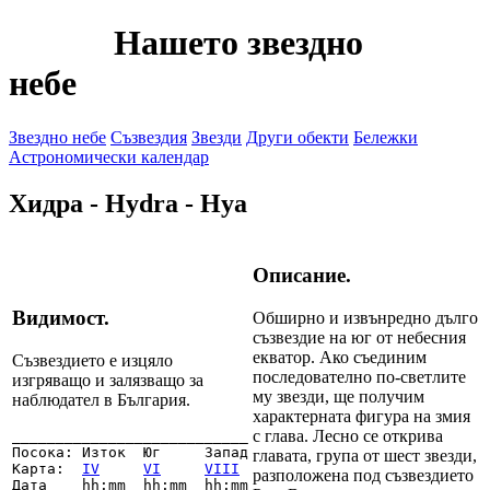
Нашето звездно
небе
Звездно небе
Съзвездия
Звезди
Други обекти
Бележки
Астрономически календар
Хидра - Hydra - Hya
Описание.
Видимост.
Обширно и извънредно дълго
съзвездие на юг от небесния
екватор. Ако съединим
Съзвездието е изцяло
последователно по-светлите
изгряващо и залязващо за
му звезди, ще получим
наблюдател в България.
характерната фигура на змия
с глава. Лесно се открива
___________________________

Посока: Изток  Юг     Запад

главата, група от шест звезди,
Карта:  
IV
VI
VIII
разположена под съзвездието
Дата    hh:mm  hh:mm  hh:mm
