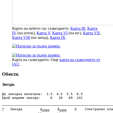
Карти на небето със съзвездието:
Карта III
,
Карта
IV
(на изток),
Карта V
,
Карта VI
(на юг),
Карта VII
,
Карта VIII
(на запад),
Карта IX
.
Карта на съзвездието. Още
карта на съзвездието от
IAU
.
Обекти.
Звезди.
До звездна величина:  3.5  4.5  5.5  6.5

Брой видими звезди:     6   20   69  241

*
   Звезда         
α
δ
V
    Спектрален кла
2000
2000