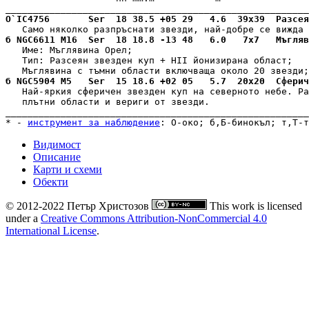
О`IC4756       Ser  18 38.5 +05 29   4.6  39x39  Разсея
б NGC6611 M16  Ser  18 18.8 -13 48   6.0   7x7   Мъгляв
   Име: Мъглявина Орел;

   Тип: Разсеян звезден куп + HII йонизирана област; 

б NGC5904 M5   Ser  15 18.6 +02 05   5.7  20x20  Сферич
   Най-яркия сферичен звезден куп на северното небе. Ра
   плътни области и вериги от звезди. 

_______________________________________________________
* - 
инструмент за наблюдение
: 
О-око
; 
б,Б-бинокъл
; 
т,Т-т
Видимост
Описание
Карти и схеми
Обекти
© 2012-2022 Петър Христозов
This work is licensed
under a
Creative Commons Attribution-NonCommercial 4.0
International License
.