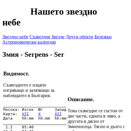
Нашето звездно
небе
Звездно небе
Съзвездия
Звезди
Други обекти
Бележки
Астрономически календар
Змия - Serpens - Ser
Видимост.
Съзвездието е изцяло
изгряващо и залязващо за
наблюдател в България.
Описание.
___________________________

Посока: Изток  Юг     Запад

Това съзвездие се състои от
Карта:  
VII
X
XII
две части, едната в ляво, а
Дата    hh:mm  hh:mm  hh:mm

другата в дясно от
___________________________

Змиеносеца. Тясно и дълго с
 1.I    05:40
