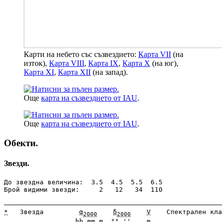
Карти на небето със съзвездието:
Карта VII
(на
изток),
Карта VIII
,
Карта IX
,
Карта X
(на юг),
Карта XI
,
Карта XII
(на запад).
Още
карта на съзвездието от IAU
.
Още
карта на съзвездието от IAU
.
Обекти.
Звезди.
До звездна величина:  3.5  4.5  5.5  6.5

Брой видими звезди:     2   12   34  110

*
   Звезда         
α
δ
V
    Спектрален кла
2000
2000
                  hh mm.m  °° ''    m                  