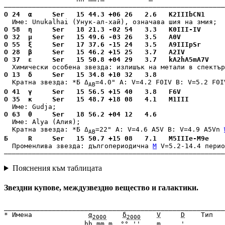
О 24  α     Ser   15 44.3 +06 26   2.6   K2IIIbCN1     
О 58  η     Ser   18 21.3 -02 54   3.3   K0III-IV      
О 32  μ     Ser   15 49.6 -03 26   3.5   A0V           
О 55  ξ     Ser   17 37.6 -15 24   3.5   A9IIIpSr      
О 28  β     Ser   15 46.2 +15 25   3.7   A2IV          
О 37  ε     Ser   15 50.8 +04 29   3.7   kA2hA5mA7V    
О 13  δ     Ser   15 34.8 +10 32   3.8                 
  Кратна звезда: 
*Б Δ
=4.0" A: V=4.2 F0IV B: V=5.2 F0I
AB
О 41  γ     Ser   15 56.5 +15 40   3.8   F6V           
О 35  κ     Ser   15 48.7 +18 08   4.1   M1III         
О 63  θ     Ser   18 56.2 +04 12   4.6                 
  Име: Alya (Алия);

  Кратна звезда: 
*Б Δ
=22" A: V=4.6 A5V B: V=4.9 A5Vn
AB
Б     R     Ser   15 50.7 +15 08   7.1   M5IIIe-M9e    
  Променлива звезда: 
дългопериодична 
M
 V=5.2-14.4 перио
–––––––––––––––––––––––––––––––––––––––––––––––––––––––
Пояснения към таблицата
Звездни купове, междузвездно вещество и галактики.
_______________________________________________________
* Имена              
α
δ
V
D
    Тип   
2000
2000
                    hh mm.m  °° ''    m     '  
