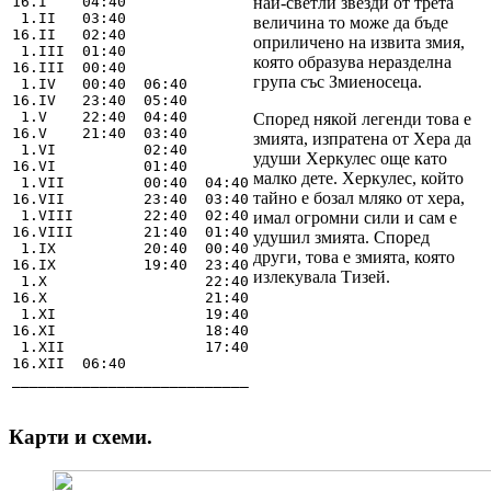
16.I    04:40

най-светли звезди от трета
 1.II   03:40

величина то може да бъде
16.II   02:40

оприличено на извита змия,
 1.III  01:40

която образува неразделна
16.III  00:40

група със Змиеносеца.
 1.IV   00:40  06:40

16.IV   23:40  05:40

 1.V    22:40  04:40

Според някой легенди това е
16.V    21:40  03:40

змията, изпратена от Хера да
 1.VI          02:40

удуши Херкулес още като
16.VI          01:40

малко дете. Херкулес, който
 1.VII         00:40  04:40

тайно е бозал мляко от хера,
16.VII         23:40  03:40

 1.VIII        22:40  02:40

имал огромни сили и сам е
16.VIII        21:40  01:40

удушил змията. Според
 1.IX          20:40  00:40

други, това е змията, която
16.IX          19:40  23:40

излекувала Тизей.
 1.X                  22:40

16.X                  21:40

 1.XI                 19:40

16.XI                 18:40

 1.XII                17:40

16.XII  06:40

___________________________
Карти и схеми.